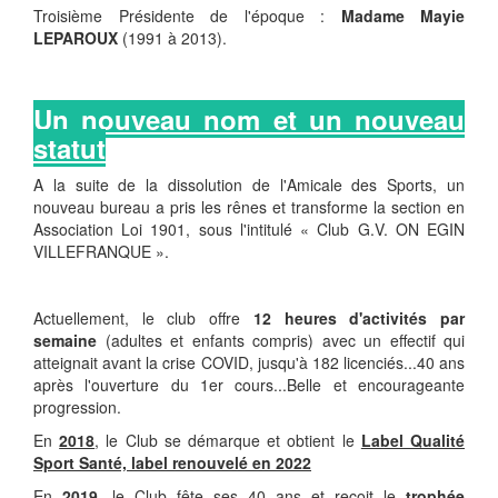
Troisième Présidente de l'époque :
Madame Mayie
LEPAROUX
(1991 à 2013).
Un nouveau nom et un nouveau
statut
A la suite de la dissolution de l'Amicale des Sports, un
nouveau bureau a pris les rênes et transforme la section en
Association Loi 1901, sous l'intitulé « Club G.V. ON EGIN
VILLEFRANQUE ».
Actuellement, le club offre
12 heures d'activités par
semaine
(adultes et enfants compris) avec un effectif qui
atteignait avant la crise COVID, jusqu'à 182 licenciés...40 ans
après l'ouverture du 1er cours...Belle et encourageante
progression.
En
2018
, le Club se démarque et obtient le
Label Qualité
Sport Santé, label renouvelé en 2022
En
2019
, le Club fête ses 40 ans et reçoit le
trophée